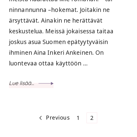
ninnannunna –hokemat. Joitakin ne
ärsyttävät. Ainakin ne herättävät
keskustelua. Meissä jokaisessa taitaa
joskus asua Suomen epätyytyväisin
ihminen Aina Inkeri Ankeinen. On
luontevaa ottaa käyttöön …
Lue lisää...
Artikkelien
Previous
Page
Page
1
2