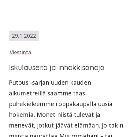
29.1.2022
Viestintä
Iskulauseita ja inhokkisanoja
Putous -sarjan uuden kauden
alkumetreillä saamme taas
puhekieleemme roppakaupalla uusia
hokemia. Monet niistä tulevat ja
menevät, jotkut jäävät elämään. Joitakin
meistä naurattaa Mie romahan! – tai