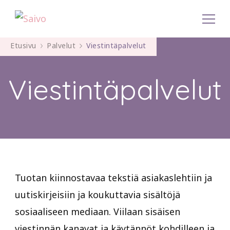
Viestintä-, koulutus- ja ohjelmapalvelut
Saivo
Etusivu
Palvelut
Viestintäpalvelut
Viestintäpalvelut
Tuotan kiinnostavaa tekstiä asiakaslehtiin ja
uutiskirjeisiin ja koukuttavia sisältöjä
sosiaaliseen mediaan. Viilaan sisäisen
viestinnän kanavat ja käytännöt kohdilleen ja