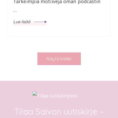
Tärkeimpiä motiiveja oman podcastin
…
Lue lisää
Näytä kaikki
Tilaa Saivon uutiskirje –