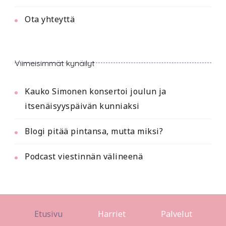
Ota yhteyttä
Viimeisimmät kynäilyt
Kauko Simonen konsertoi joulun ja
itsenäisyyspäivän kunniaksi
Blogi pitää pintansa, mutta miksi?
Podcast viestinnän välineenä
Etusivu
Harriet
Palvelut