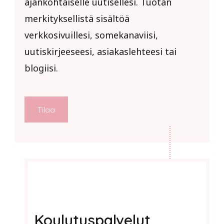
ajankohtaiselle uutisellesi. Tuotan
merkityksellistä sisältöä
verkkosivuillesi, somekanaviisi,
uutiskirjeeseesi, asiakaslehteesi tai
blogiisi.
Tilaa
Koulutuspalvelut