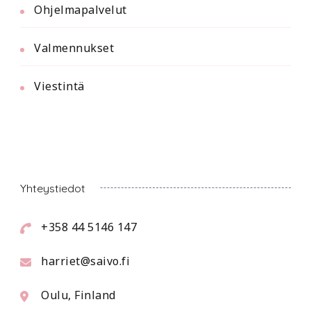
Ohjelmapalvelut
Valmennukset
Viestintä
Yhteystiedot
+358 44 5146 147
harriet@saivo.fi
Oulu, Finland